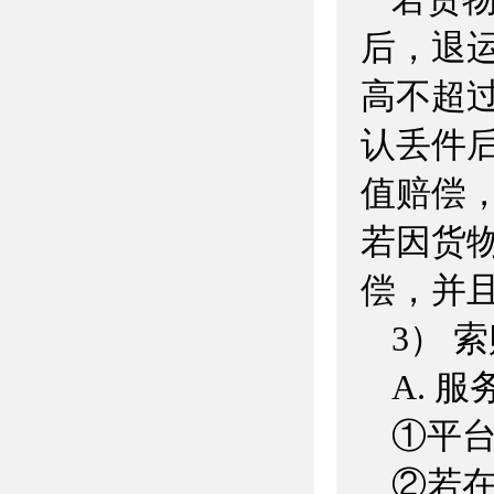
后，退
高不超过
认丢件
值赔偿，
若因货
偿，并
3） 
A. 
①平
②若