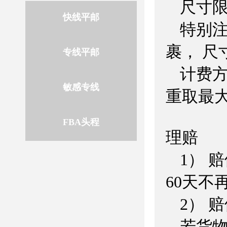
尺寸
快线平邮
特别注
裹， 尺⼨
专线平邮
计费
敏感专线
重取最
FBA头程
理赔
1） 
60天不
2） 
若货